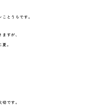
ンことうらです。
きますが、
に夏。
大切です。