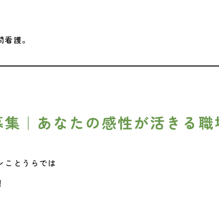
問看護。
募集｜あなたの感性が活きる職
ンことうらでは
！