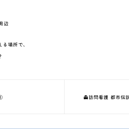
周辺
える場所で、
？
③
👻訪問看護 都市伝