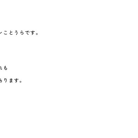
ンことうらです。
れも
あります。