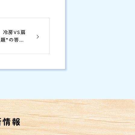
】冷房VS扇
題”の答え
新情報