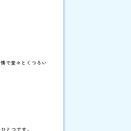
風情で堂々とくつろい
、
のひとつです。